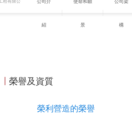
工程有限公
公司介
使命和願
公司架
紹
景
構
S
榮譽及資質
榮利營造的榮譽