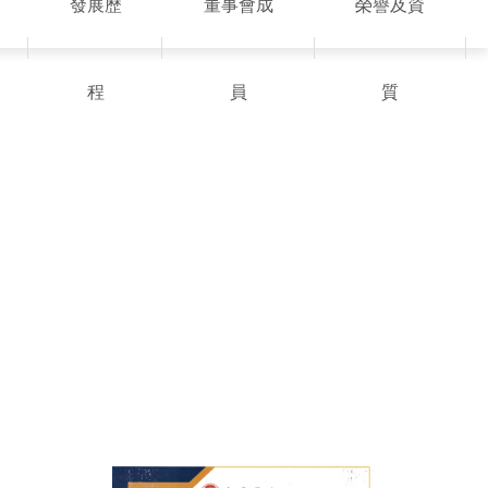
發展歷
董事會成
榮譽及資
程
員
質