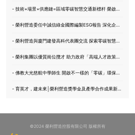
- 技術+場景+供應鏈=區域零碳智慧交通新標杆 榮啟新
能源 X 時代騏驥 X 建發高科
- 榮利營造委任中誠信綠金國際編製ESG報告 深化企業
管治 力爭成為香港綠色建築先驅
- 榮利營造與廈門建發高科代表團交流 探索零碳智慧新
路徑 促進綠色低碳新未來
- 榮利集團以優質崗位攬才 助力政府「高端人才政策」
落地香港
- 佛教大光慈航中學師生 開啟不一樣的「零碳」環保之
旅
- 育英才，建未來│榮利營造獎學金及產學合作成果新里
程
©️2024 榮利營造控股有限公司 版權所有