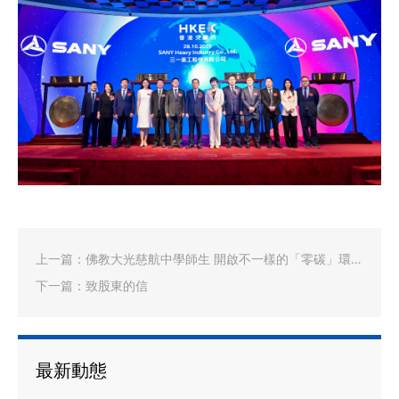
上一篇：
佛教大光慈航中學師生 開啟不一樣的「零碳」環保
之旅
下一篇：
致股東的信
最新動態