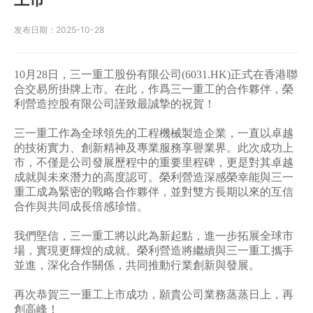
发布日期：
2025-10-28
10月28日，三一重工股份有限公司(6031.HK)正式在香港聯
合交易所掛牌上市。在此，作爲三一重工的合作夥伴，榮
利營造控股有限公司謹致最誠摯的祝賀！
三一重工作為全球領先的工程機械製造企業，一直以卓越
的技術實力、創新精神及專業服務享譽業界。此次成功上
市，不僅是公司發展歷程中的重要里程碑，更是對其卓越
成就與未來潛力的高度認可。榮利營造深感榮幸能與三一
重工成為緊密的戰略合作夥伴，並對雙方長期以來的互信
合作與共同成長倍感珍惜。
我們堅信，三一重工將以此為新起點，進一步拓展全球市
場，實現更輝煌的成就。榮利營造將繼續與三一重工攜手
並進，深化合作關係，共同推動行業創新與發展。
再次恭賀三一重工上市成功，願貴公司業務蒸蒸日上，再
創高峰！