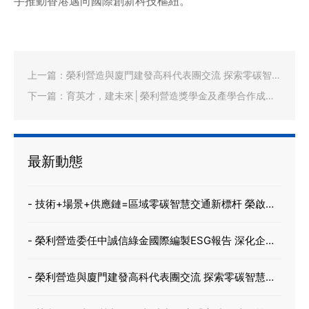
手推動香港邁向國際創新科技樞紐。
上一篇：
榮利營造與廈門建發高科代表團交流 探索零碳智慧
新路徑 促進綠色低碳新未來
下一篇：
育英才，建未來│榮利營造獎學金及產學合作成果
新里程
最新動態
- 技術+場景+供應鏈=區域零碳智慧交通新標杆 榮啟新
能源 X 時代騏驥 X 建發高科
- 榮利營造委任中誠信綠金國際編製ESG報告 深化企業
管治 力爭成為香港綠色建築先驅
- 榮利營造與廈門建發高科代表團交流 探索零碳智慧新
路徑 促進綠色低碳新未來