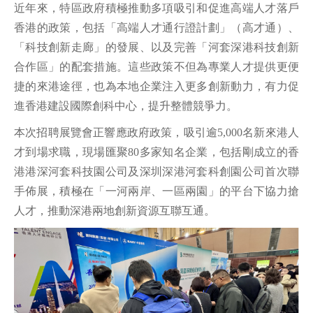
近年來，特區政府積極推動多項吸引和促進高端人才落戶
香港的政策，包括「高端人才通行證計劃」（高才通）、
「科技創新走廊」的發展、以及完善「河套深港科技創新
合作區」的配套措施。這些政策不但為專業人才提供更便
捷的來港途徑，也為本地企業注入更多創新動力，有力促
進香港建設國際創科中心，提升整體競爭力。
本次招聘展覽會正響應政府政策，吸引逾5,000名新來港人
才到場求職，現場匯聚80多家知名企業，包括剛成立的香
港港深河套科技園公司及深圳深港河套科創園公司首次聯
手佈展，積極在「一河兩岸、一區兩園」的平台下協力搶
人才，推動深港兩地創新資源互聯互通。